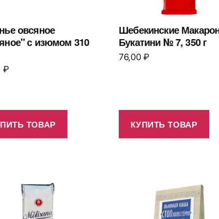
нье овсяное
Шебекинские Макаро
яное" с изюмом 310
Букатини № 7, 350 г
76,00
₽
0
₽
УПИТЬ ТОВАР
КУПИТЬ ТОВАР