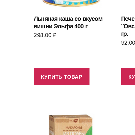
Льняная каша со вкусом
Пече
вишни Эльфа 400 г
"Овс
гр.
298,00
₽
92,0
КУПИТЬ ТОВАР
К