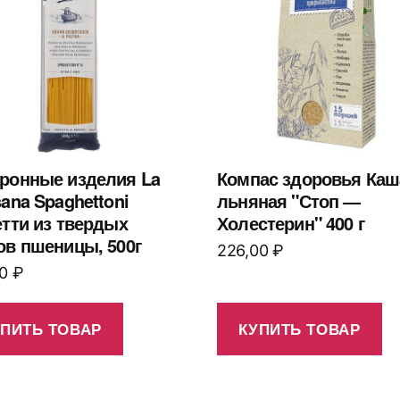
ронные изделия La
Компас здоровья Каш
sana Spaghettoni
льняная "Стоп —
етти из твердых
Холестерин" 400 г
ов пшеницы, 500г
226,00
₽
00
₽
УПИТЬ ТОВАР
КУПИТЬ ТОВАР