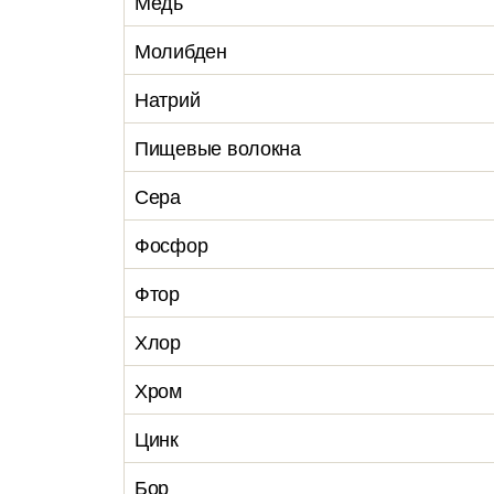
Медь
Молибден
Натрий
Пищевые волокна
Сера
Фосфор
Фтор
Хлор
Хром
Цинк
Бор