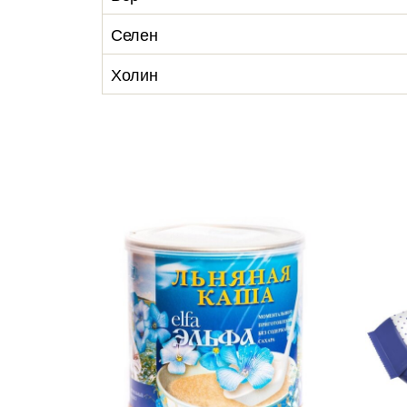
Селен
Холин