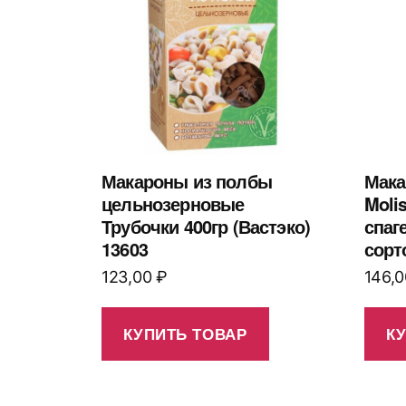
Макароны из полбы
Мака
цельнозерновые
Moli
Трубочки 400гр (Вастэко)
спаг
13603
сорт
123,00
₽
146,
КУПИТЬ ТОВАР
К