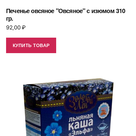
Печенье овсяное "Овсяное" с изюмом 310
гр.
92,00
₽
КУПИТЬ ТОВАР