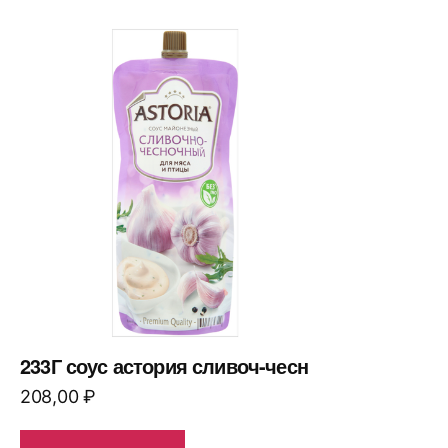
233Г соус астория сливоч-чесн
208,00
₽