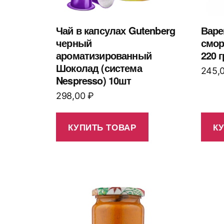
Чай в капсулах Gutenberg
Варе
черный
смо
ароматизированный
220 г
Шоколад (система
245,
Nespresso) 10шт
298,00
₽
КУПИТЬ ТОВАР
К