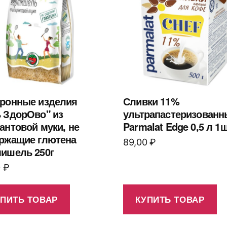
ронные изделия
Сливки 11%
 ЗдорОво" из
ультрапастеризованн
антовой муки, не
Parmalat Edge 0,5 л 1ш
ржащие глютена
89,00
₽
ишель 250г
0
₽
УПИТЬ ТОВАР
КУПИТЬ ТОВАР