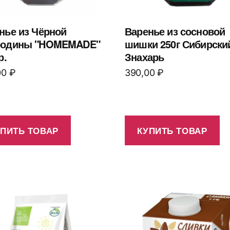
нье из Чёрной
Варенье из сосновой
родины "HOMEMADE"
шишки 250г Сибирски
р.
Знахарь
00
₽
390,00
₽
УПИТЬ ТОВАР
КУПИТЬ ТОВАР