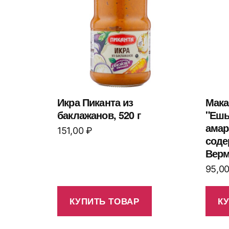
Икра Пиканта из
Мака
баклажанов, 520 г
"Ешь
амар
151,00
₽
соде
Верм
95,0
КУПИТЬ ТОВАР
К