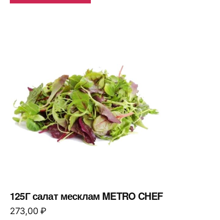
125Г салат месклам METRO CHEF
273,00
₽