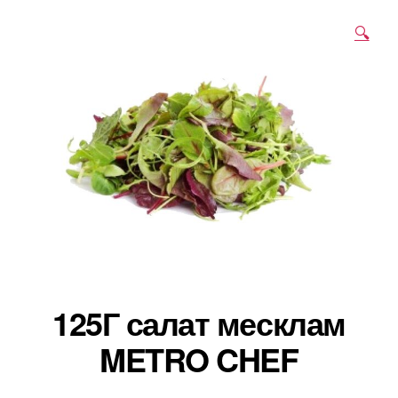
🔍
125Г салат месклам
METRO CHEF