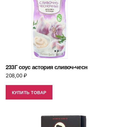
233Г соус астория сливоч-чесн
208,00
₽
КУПИТЬ ТОВАР