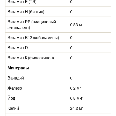
Витамин E (ТЭ)
0
Витамин H (биотин)
0
Витамин PP (ниациновый
0.83 мг
эквивалент)
Витамин B12 (кобаламины)
0
Витамин D
0
Витамин К (филлохинон)
0
Минералы
Ванадий
0
Железо
0.2 мг
Йод
0.8 мкг
Калий
24.2 мг