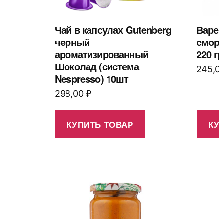
Чай в капсулах Gutenberg
Варе
черный
смо
ароматизированный
220 г
Шоколад (система
245,
Nespresso) 10шт
298,00
₽
КУПИТЬ ТОВАР
К