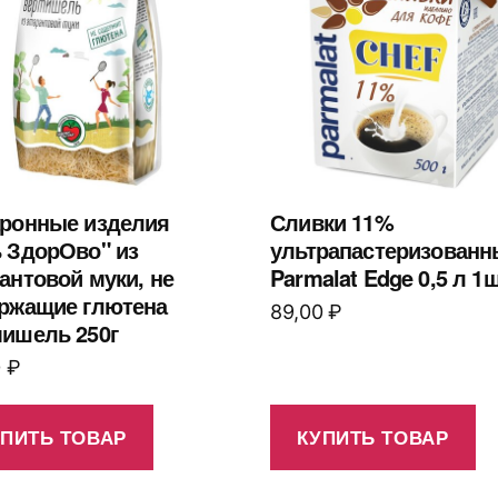
ронные изделия
Сливки 11%
 ЗдорОво" из
ультрапастеризованн
антовой муки, не
Parmalat Edge 0,5 л 1ш
ржащие глютена
89,00
₽
ишель 250г
0
₽
УПИТЬ ТОВАР
КУПИТЬ ТОВАР