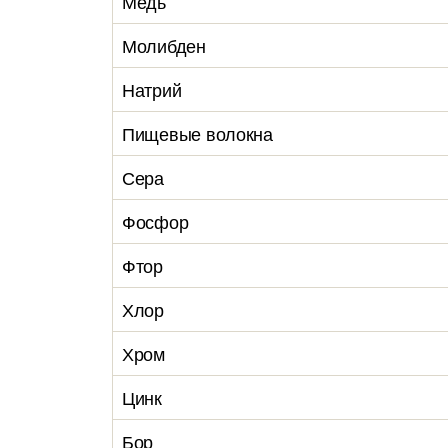
Медь
Молибден
Натрий
Пищевые волокна
Сера
Фосфор
Фтор
Хлор
Хром
Цинк
Бор