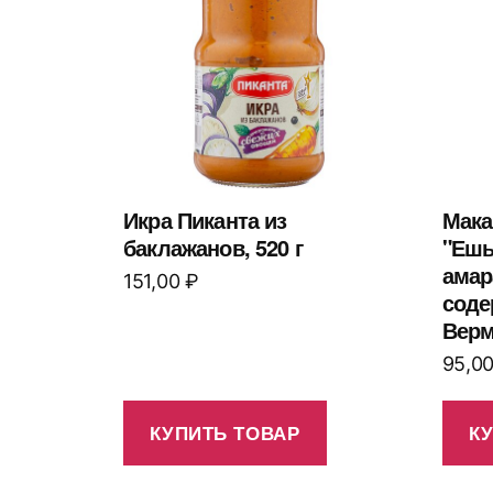
Икра Пиканта из
Мака
баклажанов, 520 г
"Ешь
амар
151,00
₽
соде
Верм
95,0
КУПИТЬ ТОВАР
К