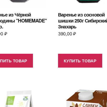
нье из Чёрной
Варенье из сосновой
родины "HOMEMADE"
шишки 250г Сибирски
р.
Знахарь
00
₽
390,00
₽
УПИТЬ ТОВАР
КУПИТЬ ТОВАР