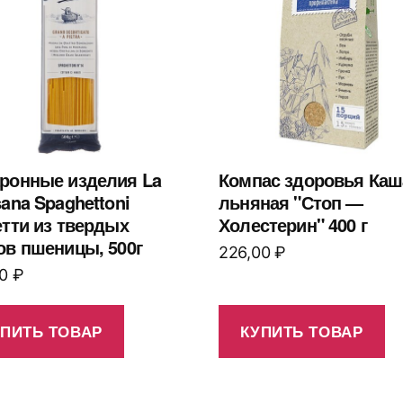
ронные изделия La
Компас здоровья Каш
sana Spaghettoni
льняная "Стоп —
етти из твердых
Холестерин" 400 г
ов пшеницы, 500г
226,00
₽
00
₽
УПИТЬ ТОВАР
КУПИТЬ ТОВАР