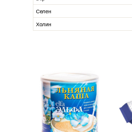
Селен
Холин