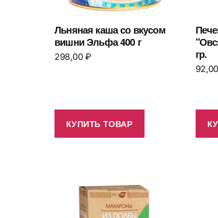
Льняная каша со вкусом
Пече
вишни Эльфа 400 г
"Овс
гр.
298,00
₽
92,0
КУПИТЬ ТОВАР
К