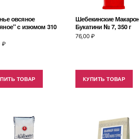
нье овсяное
Шебекинские Макаро
яное" с изюмом 310
Букатини № 7, 350 г
76,00
₽
0
₽
УПИТЬ ТОВАР
КУПИТЬ ТОВАР