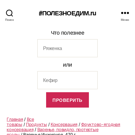
#ПОЛЕЗНОЕДИМ.ru
Поиск
Меню
Что полезнее
или
Главная
/
Все
товары
/
Продукты
/
Консервация
/
Фруктово-ягодная
консервация
/
Варенье, повидло, протертые
ягоды
/ Варенье Инжирное, 470 г