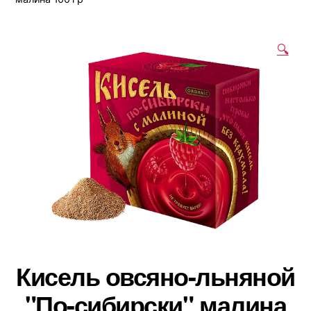
🔍
Кисель овсяно-льняной
"По-сибирски" малина