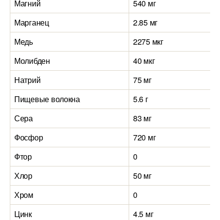
Магний
540 мг
Марганец
2.85 мг
Медь
2275 мкг
Молибден
40 мкг
Натрий
75 мг
Пищевые волокна
5.6 г
Сера
83 мг
Фосфор
720 мг
Фтор
0
Хлор
50 мг
Хром
0
Цинк
4.5 мг