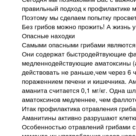
правильный подход к профилактике м
Поэтому мы сделаем попытку просвет
Без грибов можно прожить! А жизнь у
Опасные находки
Самыми опасными грибами являются 
Они содержат быстродейтвующие фал
медленнодействующие аматоксины (ал
действовать не раньше,чем через 6 ч
пораженнием печени и кишечника. А
аманита считается 0,1 мг/кг. Одна ш
аматоксинов медленнее, чем фаллот
Итак профилактика отравления гриб
Аманитины активно разрушают клетки
Особенностью отравлений грибами с 
момента их употребления часов через