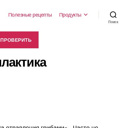
Полезные рецепты
Продукты
Поиск
илактика
а отравления грибами» . Часто не