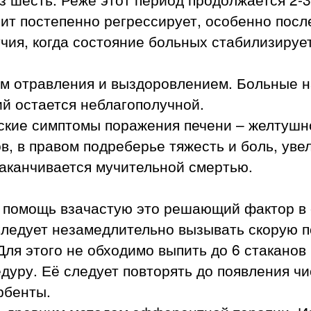
т постепенно регрессирует, особенно посл
чия, когда состояние больных стабилизирует
ем отравления и выздоровлением. Больные н
й остается неблагополучной.
кие симптомы поражения печени – желтушнос
в, в правом подреберье тяжесть и боль, уве
заканчивается мучительной смертью.
 помощь взачастую это решающий фактор в 
ледует незамедлительно вызывать скорую п
Для этого не обходимо выпить до 6 стаканов
едуру. Её следует повторять до появления ч
рбенты.