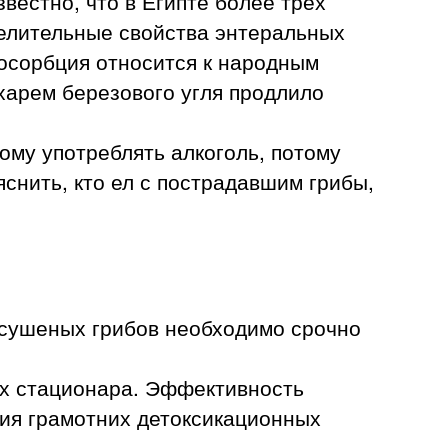
естно, что в Египте более трех
Целительные свойства энтеральных
росорбция относится к народным
харем березового угля продлило
ому употреблять алкоголь, потому
яснить, кто ел с пострадавшим грибы,
 сушеных грибов необходимо срочно
ях стационара. Эффективность
ния грамотних детоксикационных