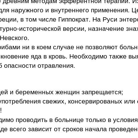
 древним методам эфферентной терапии. Изв
 для наружного и внутреннего применения. 
реции, в том числе Гиппократ. На Руси энте
турно-исторической версии, назначение зна
Невского.
ибами ни в коем случае не позволяют больн
икновение яда в кровь. Необходимо также вы
б опасности отравления.
дей и беременных женщин запрещается;
употребления свежих, консервированых или
!
имо проводить в больнице только в услови
де всего зависит от сроков начала проведе