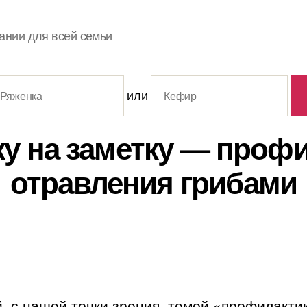
ании для всей семьи
или
у на заметку — проф
отравления грибами
, с нашей точки зрения, темой «профилактик