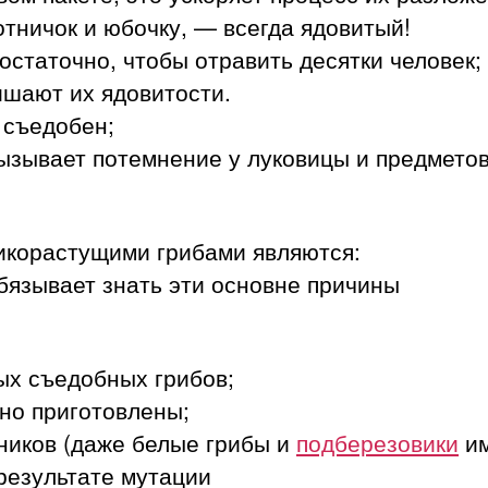
тничок и юбочку, — всегда ядовитый!
остаточно, чтобы отравить десятки человек;
ишают их ядовитости.
 съедобен;
вызывает потемнение у луковицы и предметов
икорастущими грибами являются:
бязывает знать эти основне причины
ых съедобных грибов;
но приготовлены;
ников (даже белые грибы и
подберезовики
им
результате мутации