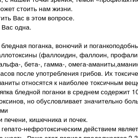
ожет стоить нам жизни.
ить Вас в этом вопросе.
 Вас одна.
бледная поганка, вонючий и поганкоподобн
лотоксины (фаллоидин, фаллоин, профалин,
ьфа-, бета-, гамма-, омега-аманиты,аманин
асов после употребления грибов. Их токсиче
маниты относятся к наиболее токсичным вещ
ляпка бледной поганки в среднем содержит 1
оксинов, но обусловливает значительно бол
ами
 печени, кишечника и почек.
гепато-нефротоксическим действием являет
 шесть. Реже этот период продолжается 2-3