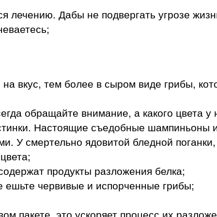
я лечению. Дабы не подвергать угрозе жизнь
неваетесь;
 на вкус, тем более в сыром виде грибы, ко
всегда обращайте внимание, а какого цвета у
тинки. Настоящие съедобные шампиньоны и
ми. У смертельно ядовитой бледной поганки
цвета;
 содержат продукты разложения белка;
не ешьте червивые и испорченные грибы;
ом пакете, это ускоряет процесс их разложе