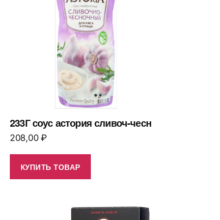
233Г соус астория сливоч-чесн
208,00
₽
КУПИТЬ ТОВАР