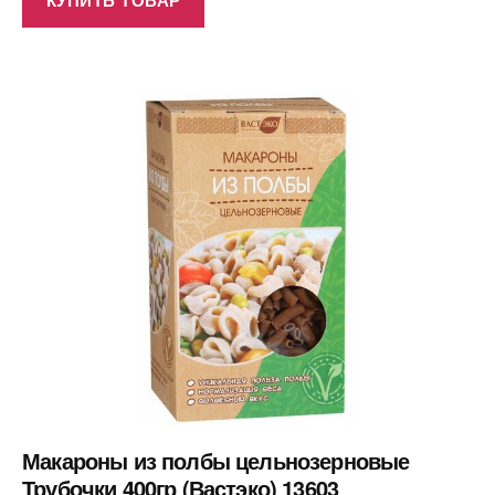
Макароны из полбы цельнозерновые
Трубочки 400гр (Вастэко) 13603