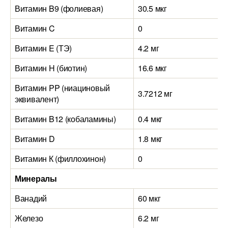
Витамин B9 (фолиевая)
30.5 мкг
Витамин C
0
Витамин E (ТЭ)
4.2 мг
Витамин H (биотин)
16.6 мкг
Витамин PP (ниациновый
3.7212 мг
эквивалент)
Витамин B12 (кобаламины)
0.4 мкг
Витамин D
1.8 мкг
Витамин К (филлохинон)
0
Минералы
Ванадий
60 мкг
Железо
6.2 мг