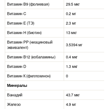
Витамин B9 (фолиевая)
29.5 мкг
Витамин C
0.2 мг
Витамин E (ТЭ)
2.3 мг
Витамин H (биотин)
13 мкг
Витамин PP (ниациновый
3.5394 мг
эквивалент)
Витамин B12 (кобаламины)
0.4 мкг
Витамин D
1.3 мкг
Витамин К (филлохинон)
0
Минералы
Ванадий
43.7 мкг
Железо
4.9 мг