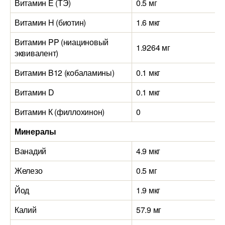
Витамин E (ТЭ)
0.5 мг
Витамин H (биотин)
1.6 мкг
Витамин PP (ниациновый
1.9264 мг
эквивалент)
Витамин B12 (кобаламины)
0.1 мкг
Витамин D
0.1 мкг
Витамин К (филлохинон)
0
Минералы
Ванадий
4.9 мкг
Железо
0.5 мг
Йод
1.9 мкг
Калий
57.9 мг