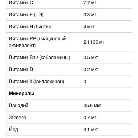
Витамин C
7.7 мг
Витамин E (ТЭ)
0.3 мг
Витамин H (биотин)
4 мкг
Витамин PP (ниациновый
2.1106 мг
эквивалент)
Витамин B12 (кобаламины)
0.5 мкг
Витамин D
0.2 мкг
Витамин К (филлохинон)
0
Минералы
Ванадий
45.6 мкг
Железо
0.7 мг
Йод
3.1 мкг