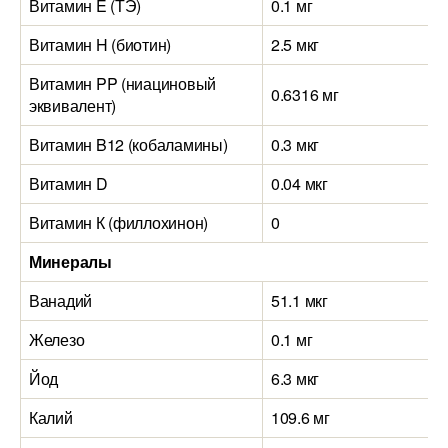
Витамин E (ТЭ)
0.1 мг
Витамин H (биотин)
2.5 мкг
Витамин PP (ниациновый
0.6316 мг
эквивалент)
Витамин B12 (кобаламины)
0.3 мкг
Витамин D
0.04 мкг
Витамин К (филлохинон)
0
Минералы
Ванадий
51.1 мкг
Железо
0.1 мг
Йод
6.3 мкг
Калий
109.6 мг