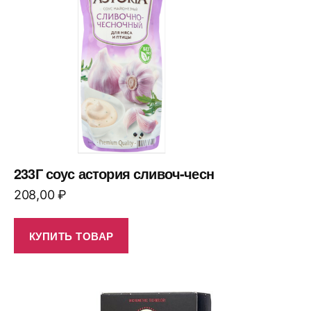
233Г соус астория сливоч-чесн
208,00
₽
КУПИТЬ ТОВАР