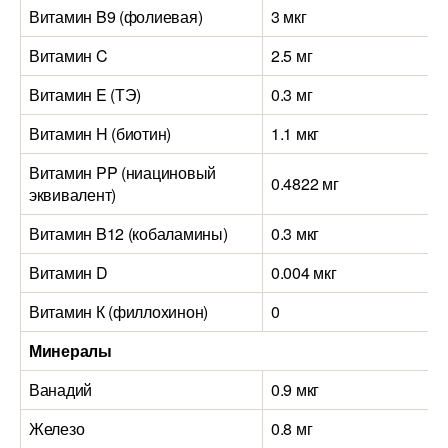
Витамин B9 (фолиевая)
3 мкг
Витамин C
2.5 мг
Витамин E (ТЭ)
0.3 мг
Витамин H (биотин)
1.1 мкг
Витамин PP (ниациновый
0.4822 мг
эквивалент)
Витамин B12 (кобаламины)
0.3 мкг
Витамин D
0.004 мкг
Витамин К (филлохинон)
0
Минералы
Ванадий
0.9 мкг
Железо
0.8 мг