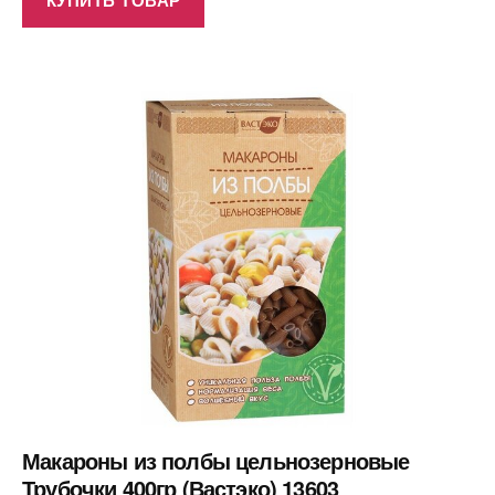
Макароны из полбы цельнозерновые
Трубочки 400гр (Вастэко) 13603