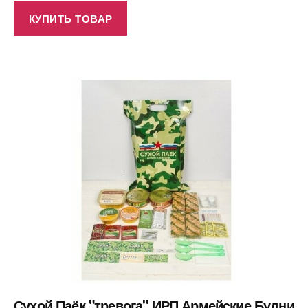
КУПИТЬ ТОВАР
Сухой Паёк "тревога" ИРП Армейские Будни