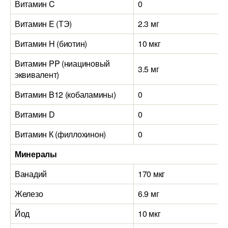
Витамин C
0
Витамин E (ТЭ)
2.3 мг
Витамин H (биотин)
10 мкг
Витамин PP (ниациновый
3.5 мг
эквивалент)
Витамин B12 (кобаламины)
0
Витамин D
0
Витамин К (филлохинон)
0
Минералы
Ванадий
170 мкг
Железо
6.9 мг
Йод
10 мкг