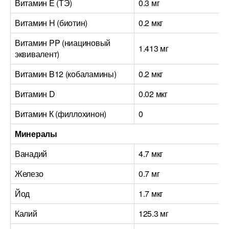
Витамин E (ТЭ)
0.3 мг
Витамин H (биотин)
0.2 мкг
Витамин PP (ниациновый
1.413 мг
эквивалент)
Витамин B12 (кобаламины)
0.2 мкг
Витамин D
0.02 мкг
Витамин К (филлохинон)
0
Минералы
Ванадий
4.7 мкг
Железо
0.7 мг
Йод
1.7 мкг
Калий
125.3 мг