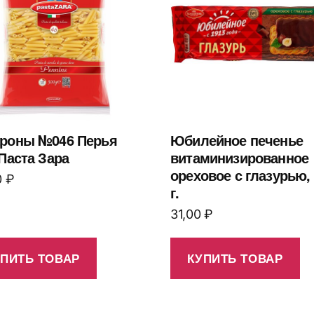
роны №046 Перья
Юбилейное печенье
 Паста Зара
витаминизированное
ореховое с глазурью,
0
₽
г.
31,00
₽
УПИТЬ ТОВАР
КУПИТЬ ТОВАР