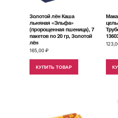
Золотой лён Каша
Мака
льняная «Эльфа»
цель
(пророщенная пшеница), 7
Труб
пакетов по 20 гр, Золотой
1360
лён
123,
165,00
₽
КУПИТЬ ТОВАР
К