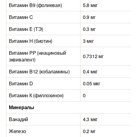
Витамин B9 (фолиевая)
5.8 мкг
Витамин C
0.9 мг
Витамин E (ТЭ)
0.3 мг
Витамин H (биотин)
3 мкг
Витамин PP (ниациновый
0.7312 мг
эквивалент)
Витамин B12 (кобаламины)
0.4 мкг
Витамин D
0.05 мкг
Витамин К (филлохинон)
0
Минералы
Ванадий
4.3 мкг
Железо
0.2 мг