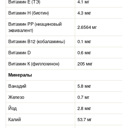
Витамин E (ТЭ)
4.1 мг
Витамин H (биотин)
4.3 мкг
Витамин PP (ниациновый
2.6564 мг
эквивалент)
Витамин B12 (кобаламины)
0.1 мкг
Витамин D
0.6 мкг
Витамин К (филлохинон)
205 мкг
Минералы
Ванадий
5.8 мкг
Железо
0.7 мг
Йод
2.8 мкг
Калий
53.7 мг