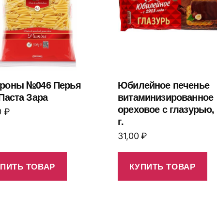
роны №046 Перья
Юбилейное печенье
 Паста Зара
витаминизированное
ореховое с глазурью,
0
₽
г.
31,00
₽
УПИТЬ ТОВАР
КУПИТЬ ТОВАР