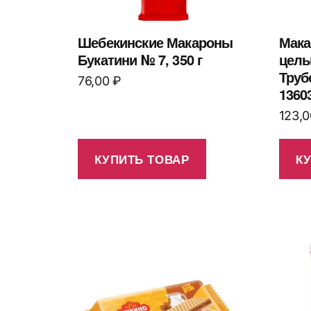
Шебекинские Макароны
Мака
Букатини № 7, 350 г
цель
Труб
76,00
₽
1360
123,
КУПИТЬ ТОВАР
К