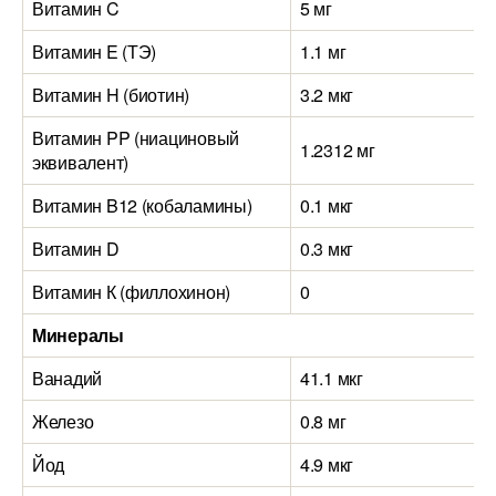
Витамин C
5 мг
Витамин E (ТЭ)
1.1 мг
Витамин H (биотин)
3.2 мкг
Витамин PP (ниациновый
1.2312 мг
эквивалент)
Витамин B12 (кобаламины)
0.1 мкг
Витамин D
0.3 мкг
Витамин К (филлохинон)
0
Минералы
Ванадий
41.1 мкг
Железо
0.8 мг
Йод
4.9 мкг