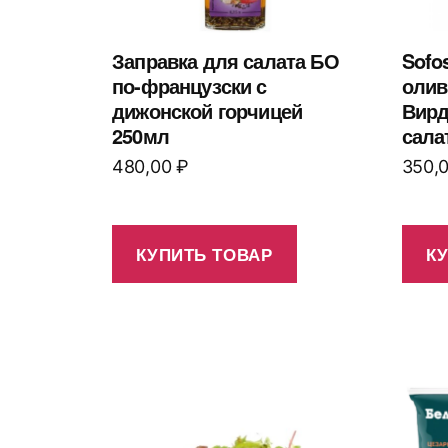
Заправка для салата БО
Sofos
по-французски с
олив
дижонской горчицей
Вирд
250мл
сала
480,00
₽
350,
КУПИТЬ ТОВАР
К