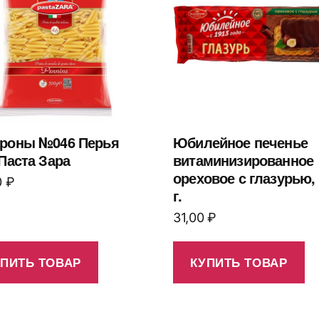
роны №046 Перья
Юбилейное печенье
 Паста Зара
витаминизированное
ореховое с глазурью,
0
₽
г.
31,00
₽
УПИТЬ ТОВАР
КУПИТЬ ТОВАР