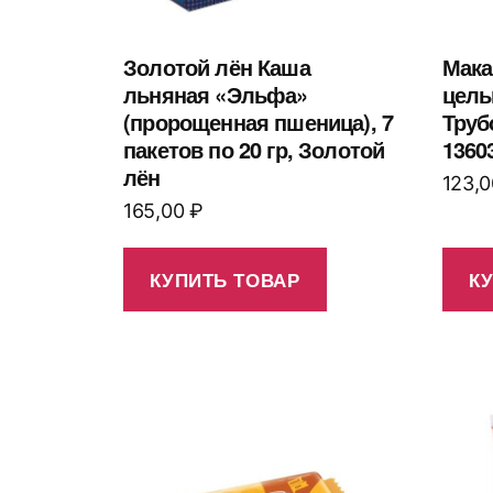
Золотой лён Каша
Мака
льняная «Эльфа»
цель
(пророщенная пшеница), 7
Труб
пакетов по 20 гр, Золотой
1360
лён
123,
165,00
₽
КУПИТЬ ТОВАР
К