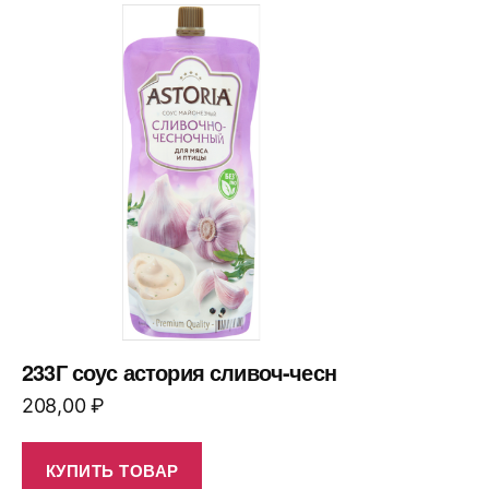
233Г соус астория сливоч-чесн
208,00
₽
КУПИТЬ ТОВАР