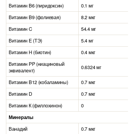
Витамин B6 (пиридоксин)
0.1 мг
Витамин B9 (фолиевая)
8.2 мкг
Витамин C
54.4 мг
Витамин E (ТЭ)
5.4 мг
Витамин H (биотин)
0.4 мкг
Витамин PP (ниациновый
0.6324 мг
эквивалент)
Витамин B12 (кобаламины)
0.7 мкг
Витамин D
0.7 мкг
Витамин К (филлохинон)
0
Минералы
Ванадий
0.7 мкг