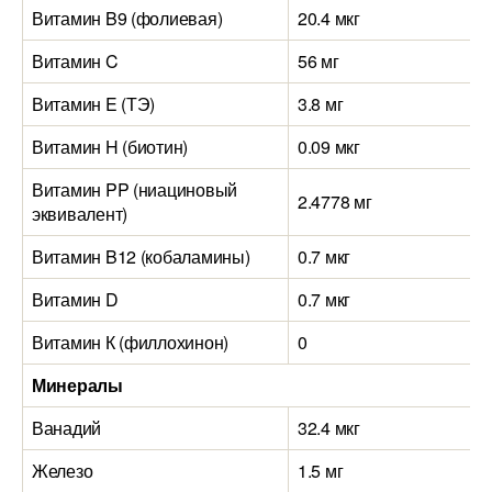
Витамин B9 (фолиевая)
20.4 мкг
Витамин C
56 мг
Витамин E (ТЭ)
3.8 мг
Витамин H (биотин)
0.09 мкг
Витамин PP (ниациновый
2.4778 мг
эквивалент)
Витамин B12 (кобаламины)
0.7 мкг
Витамин D
0.7 мкг
Витамин К (филлохинон)
0
Минералы
Ванадий
32.4 мкг
Железо
1.5 мг