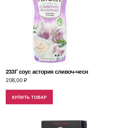
233Г соус астория сливоч-чесн
208,00
₽
КУПИТЬ ТОВАР