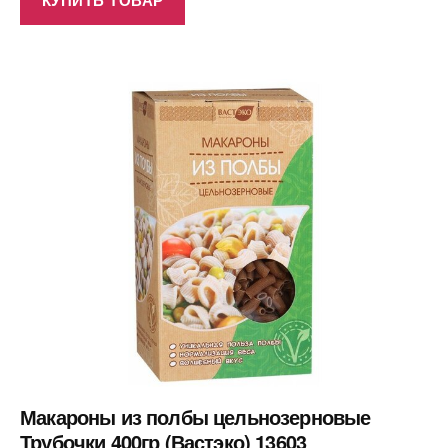
Макароны из полбы цельнозерновые
Трубочки 400гр (Вастэко) 13603