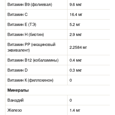
Витамин B9 (фолиевая)
9.6 мкг
Витамин C
16.4 мг
Витамин E (ТЭ)
5.2 мг
Витамин H (биотин)
2.9 мкг
Витамин PP (ниациновый
2.2584 мг
эквивалент)
Витамин B12 (кобаламины)
0.4 мкг
Витамин D
0.3 мкг
Витамин К (филлохинон)
0
Минералы
Ванадий
0
Железо
1.4 мг