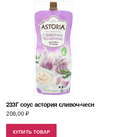
233Г соус астория сливоч-чесн
208,00
₽
КУПИТЬ ТОВАР