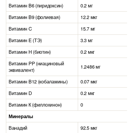
Витамин B6 (пиридоксин)
0.2 мг
Витамин B9 (фолиевая)
12.2 мкг
Витамин C
15.7 мг
Витамин E (ТЭ)
3.3 мг
Витамин H (биотин)
0.2 мкг
Витамин PP (ниациновый
1.2486 мг
эквивалент)
Витамин B12 (кобаламины)
0.07 мкг
Витамин D
0.2 мкг
Витамин К (филлохинон)
0
Минералы
Ванадий
92.5 мкг