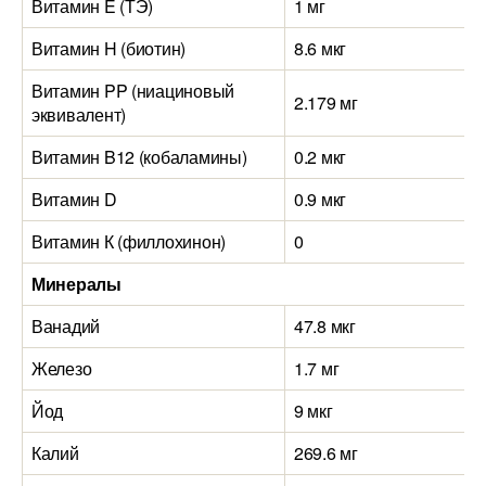
Витамин E (ТЭ)
1 мг
Витамин H (биотин)
8.6 мкг
Витамин PP (ниациновый
2.179 мг
эквивалент)
Витамин B12 (кобаламины)
0.2 мкг
Витамин D
0.9 мкг
Витамин К (филлохинон)
0
Минералы
Ванадий
47.8 мкг
Железо
1.7 мг
Йод
9 мкг
Калий
269.6 мг