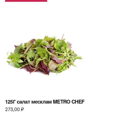
125Г салат месклам METRO CHEF
273,00
₽