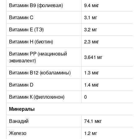
Витамин B9 (фолиевая)
9.4 мкг
Витамин C
3.1 мг
Витамин E (ТЭ)
3.2 мг
Витамин H (биотин)
2.3 мкг
Витамин PP (ниациновый
3.641 мг
эквивалент)
Витамин B12 (кобаламины)
1.3 мкг
Витамин D
1.4 мкг
Витамин К (филлохинон)
0
Минералы
Ванадий
74.1 мкг
Железо
1.2 мг