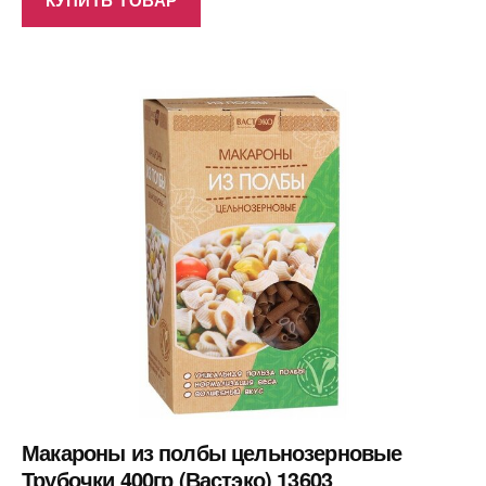
Макароны из полбы цельнозерновые
Трубочки 400гр (Вастэко) 13603