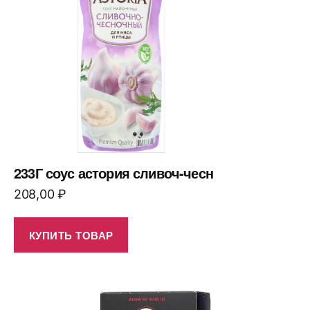
233Г соус астория сливоч-чесн
208,00
₽
КУПИТЬ ТОВАР