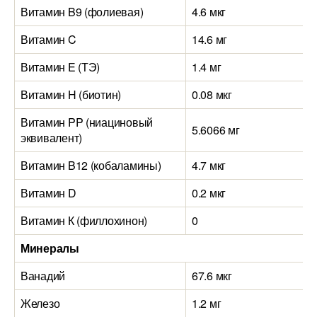
Витамин B9 (фолиевая)
4.6 мкг
Витамин C
14.6 мг
Витамин E (ТЭ)
1.4 мг
Витамин H (биотин)
0.08 мкг
Витамин PP (ниациновый
5.6066 мг
эквивалент)
Витамин B12 (кобаламины)
4.7 мкг
Витамин D
0.2 мкг
Витамин К (филлохинон)
0
Минералы
Ванадий
67.6 мкг
Железо
1.2 мг