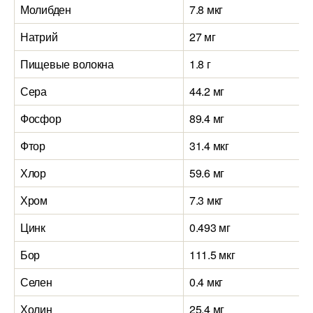
Молибден
7.8 мкг
Натрий
27 мг
Пищевые волокна
1.8 г
Сера
44.2 мг
Фосфор
89.4 мг
Фтор
31.4 мкг
Хлор
59.6 мг
Хром
7.3 мкг
Цинк
0.493 мг
Бор
111.5 мкг
Селен
0.4 мкг
Холин
25.4 мг