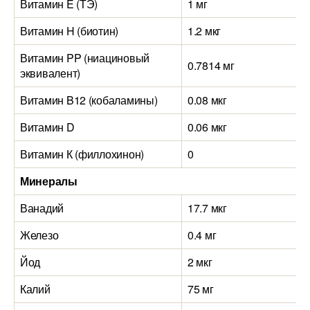
Витамин E (ТЭ)
1 мг
Витамин H (биотин)
1.2 мкг
Витамин PP (ниациновый
0.7814 мг
эквивалент)
Витамин B12 (кобаламины)
0.08 мкг
Витамин D
0.06 мкг
Витамин К (филлохинон)
0
Минералы
Ванадий
17.7 мкг
Железо
0.4 мг
Йод
2 мкг
Калий
75 мг