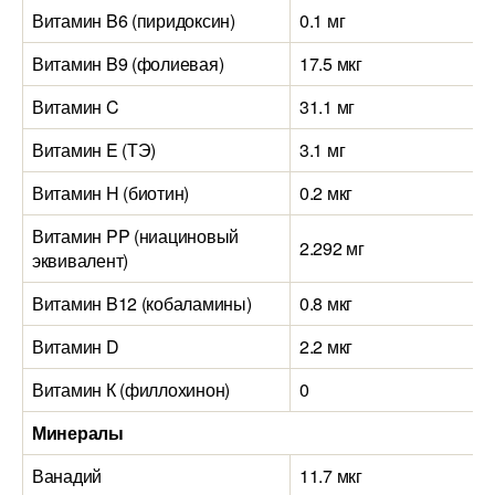
Витамин B6 (пиридоксин)
0.1 мг
Витамин B9 (фолиевая)
17.5 мкг
Витамин C
31.1 мг
Витамин E (ТЭ)
3.1 мг
Витамин H (биотин)
0.2 мкг
Витамин PP (ниациновый
2.292 мг
эквивалент)
Витамин B12 (кобаламины)
0.8 мкг
Витамин D
2.2 мкг
Витамин К (филлохинон)
0
Минералы
Ванадий
11.7 мкг