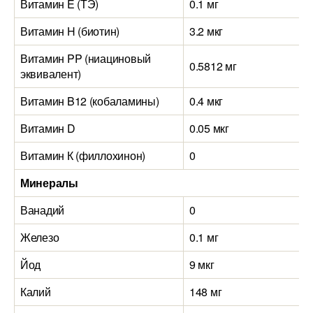
Витамин E (ТЭ)
0.1 мг
Витамин H (биотин)
3.2 мкг
Витамин PP (ниациновый
0.5812 мг
эквивалент)
Витамин B12 (кобаламины)
0.4 мкг
Витамин D
0.05 мкг
Витамин К (филлохинон)
0
Минералы
Ванадий
0
Железо
0.1 мг
Йод
9 мкг
Калий
148 мг