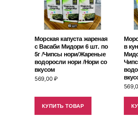
Морская капуста жареная
Морс
с Васаби Мидори 6 шт. по
в ку
5г /Чипсы нори/Жареные
Мидор
водоросли нори /Нори со
Чипс
вкусом
водо
вкус
569,00
₽
569,
КУПИТЬ ТОВАР
К