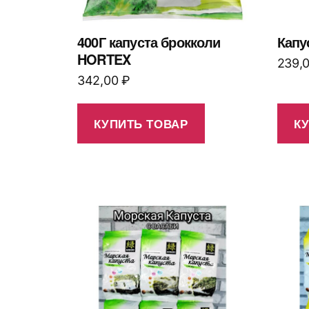
400Г капуста брокколи
Капу
HORTEX
239,
342,00
₽
КУПИТЬ ТОВАР
К