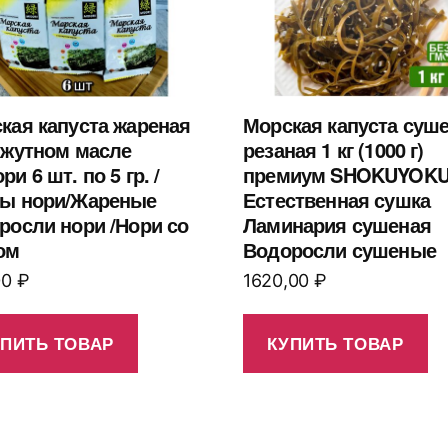
кая капуста жареная
Морская капуста суш
нжутном масле
резаная 1 кг (1000 г)
и 6 шт. по 5 гр. /
премиум SHOKUYOK
ы нори/Жареные
Естественная сушка
росли нори /Нори со
Ламинария сушеная
ом
Водоросли сушеные
00
₽
1620,00
₽
УПИТЬ ТОВАР
КУПИТЬ ТОВАР