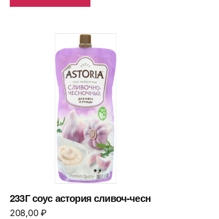
233Г соус астория сливоч-чесн
208,00
₽