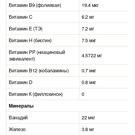
Витамин B9 (фолиевая)
19.4 мкг
Витамин C
6.2 мг
Витамин E (ТЭ)
7.2 мг
Витамин H (биотин)
7.5 мкг
Витамин PP (ниациновый
4.5722 мг
эквивалент)
Витамин B12 (кобаламины)
0.7 мкг
Витамин D
0.8 мкг
Витамин К (филлохинон)
0
Минералы
Ванадий
22 мкг
Железо
3.8 мг