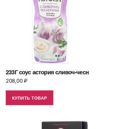
233Г соус астория сливоч-чесн
208,00
₽
КУПИТЬ ТОВАР