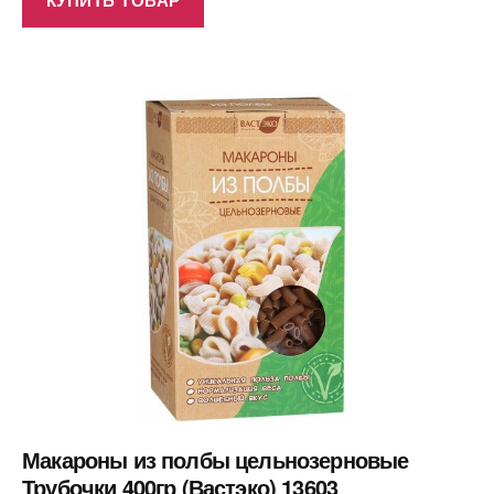
Макароны из полбы цельнозерновые
Трубочки 400гр (Вастэко) 13603