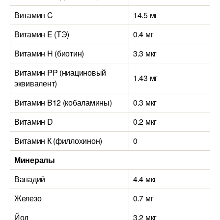
Витамин C
14.5 мг
Витамин E (ТЭ)
0.4 мг
Витамин H (биотин)
3.3 мкг
Витамин PP (ниациновый
1.43 мг
эквивалент)
Витамин B12 (кобаламины)
0.3 мкг
Витамин D
0.2 мкг
Витамин К (филлохинон)
0
Минералы
Ванадий
4.4 мкг
Железо
0.7 мг
Йод
3.2 мкг