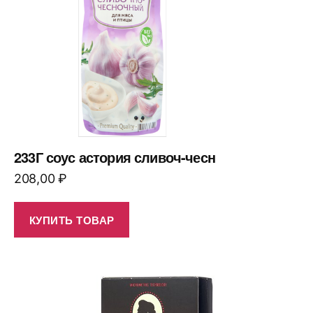
233Г соус астория сливоч-чесн
208,00
₽
КУПИТЬ ТОВАР