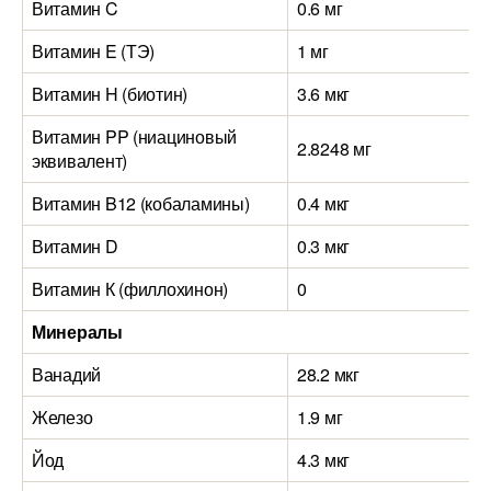
Витамин C
0.6 мг
Витамин E (ТЭ)
1 мг
Витамин H (биотин)
3.6 мкг
Витамин PP (ниациновый
2.8248 мг
эквивалент)
Витамин B12 (кобаламины)
0.4 мкг
Витамин D
0.3 мкг
Витамин К (филлохинон)
0
Минералы
Ванадий
28.2 мкг
Железо
1.9 мг
Йод
4.3 мкг