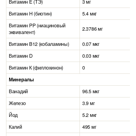
Витамин E (ТЭ)
3 мг
Витамин H (биотин)
5.4 мкг
Витамин PP (ниациновый
2.3786 мг
эквивалент)
Витамин B12 (кобаламины)
0.07 мкг
Витамин D
0.03 мкг
Витамин К (филлохинон)
0
Минералы
Ванадий
96.5 мкг
Железо
3.9 мг
Йод
5.2 мкг
Калий
495 мг