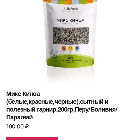
Микс Киноа
(белые,красные,черные),сытный и
полезный гарнир,200гр,Перу/Боливия/
Парагвай
190,00
₽