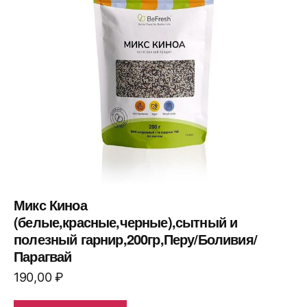
Микс Киноа
(белые,красные,черные),сытный и
полезный гарнир,200гр,Перу/Боливия/
Парагвай
190,00
₽