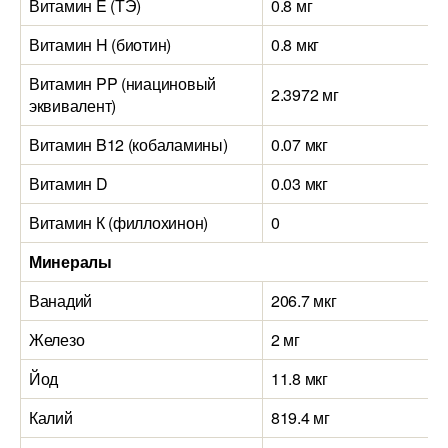
Витамин E (ТЭ)
0.8 мг
Витамин H (биотин)
0.8 мкг
Витамин PP (ниациновый
2.3972 мг
эквивалент)
Витамин B12 (кобаламины)
0.07 мкг
Витамин D
0.03 мкг
Витамин К (филлохинон)
0
Минералы
Ванадий
206.7 мкг
Железо
2 мг
Йод
11.8 мкг
Калий
819.4 мг