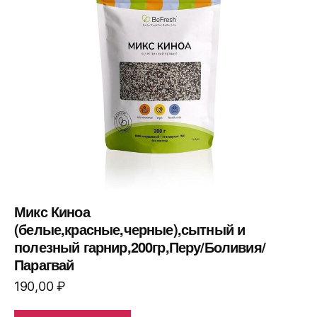
Микс Киноа
(белые,красные,черные),сытный и
полезный гарнир,200гр,Перу/Боливия/
Парагвай
190,00
₽