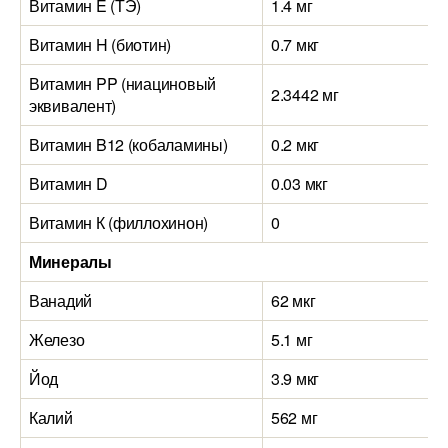
Витамин E (ТЭ)
1.4 мг
Витамин H (биотин)
0.7 мкг
Витамин PP (ниациновый
2.3442 мг
эквивалент)
Витамин B12 (кобаламины)
0.2 мкг
Витамин D
0.03 мкг
Витамин К (филлохинон)
0
Минералы
Ванадий
62 мкг
Железо
5.1 мг
Йод
3.9 мкг
Калий
562 мг