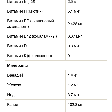
Витамин E (ТЭ)
2.5 мг
Витамин H (биотин)
5.1 мкг
Витамин PP (ниациновый
2.428 мг
эквивалент)
Витамин B12 (кобаламины)
0.07 мкг
Витамин D
0.3 мкг
Витамин К (филлохинон)
0
Минералы
Ванадий
1 мкг
Железо
1.2 мг
Йод
3.7 мкг
Калий
102.8 мг