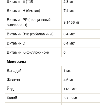
Витамин E (ТЭ)
2.8 мг
Витамин H (биотин)
7.4 мкг
Витамин PP (ниациновый
9.1456 мг
эквивалент)
Витамин B12 (кобаламины)
3.4 мкг
Витамин D
0.4 мкг
Витамин К (филлохинон)
0
Минералы
Ванадий
1 мкг
Железо
4.6 мг
Йод
14.9 мкг
Калий
530.5 мг